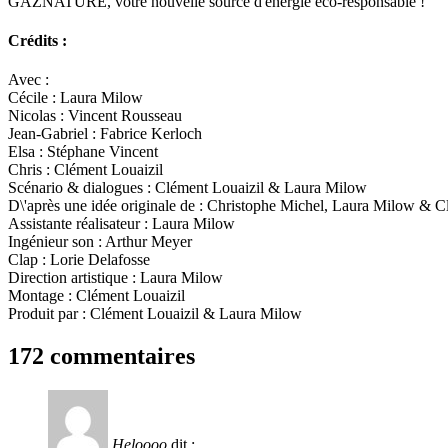
GAZNATURE, votre nouvelle source d'énergie éco-responsable !
Crédits :
Avec :
Cécile : Laura Milow
Nicolas : Vincent Rousseau
Jean-Gabriel : Fabrice Kerloch
Elsa : Stéphane Vincent
Chris : Clément Louaizil
Scénario & dialogues : Clément Louaizil & Laura Milow
D\'après une idée originale de : Christophe Michel, Laura Milow & C
Assistante réalisateur : Laura Milow
Ingénieur son : Arthur Meyer
Clap : Lorie Delafosse
Direction artistique : Laura Milow
Montage : Clément Louaizil
Produit par : Clément Louaizil & Laura Milow
172 commentaires
Heloooo
dit :