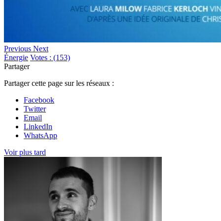
Previous
Next
Énergie
Votes : (153)
Partager
Partager cette page sur les réseaux :
Facebook
Twitter
Email
LinkedIn
WhatsApp
Voir plus tard